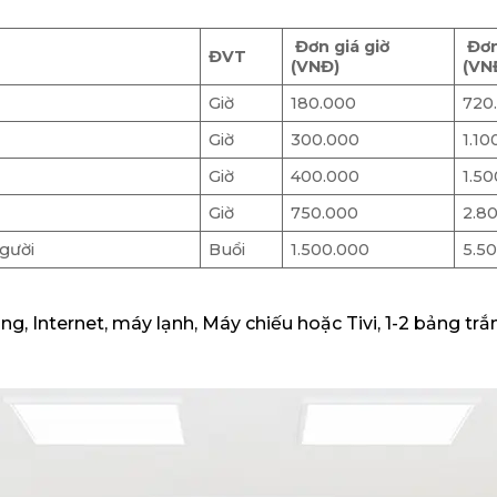
Đơn giá giờ
Đơn
ĐVT
(VNĐ)
(VN
Giờ
180.000
720
Giờ
300.000
1.10
Giờ
400.000
1.5
Giờ
750.000
2.8
người
Buổi
1.500.000
5.5
, Internet, máy lạnh, Máy chiếu hoặc Tivi, 1-2 bảng trắ