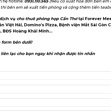
 hệ hotline:
0931.110.565
(Nếu có xuất hóa đơn bên em 
 thì bên em sẽ xuất tiền phòng và cộng thêm tiền teabr
 dịch vụ
cho thuê phòng họp Cần Thơ
tại Forever Me
n Việt Hải, Domino’s Pizza, Bệnh viện Mắt Sài Gòn 
n, BĐS Hoàng Khải Minh…
a form bên dưới!
liên lạc cho bạn ngay khi nhận được tin nhắn