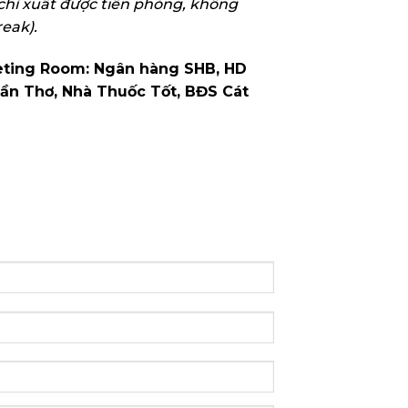
chỉ xuất được tiền phòng, không
eak).
eting Room: Ngân hàng SHB, HD
Cần Thơ, Nhà Thuốc Tốt, BĐS Cát